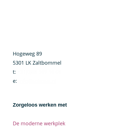
Hogeweg 89
5301 LK Zaltbommel
t:
+31(0)88 599 16 08
e:
info@solipsis.nl
Zorgeloos werken met
De moderne werkplek