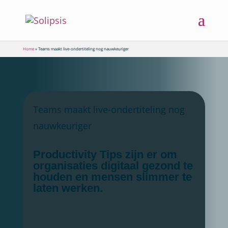
Home
»
Teams maakt live-ondertiteling nog nauwkeuriger
Teams maakt live-ondertiteling nog
nauwkeuriger
Productivity Tips zijn er om
organisaties digitaal gezond te
houden en mensen slimmer te
laten werken.